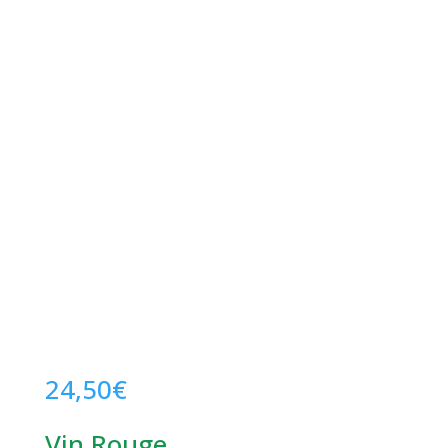
24,50
€
Vin Rouge .