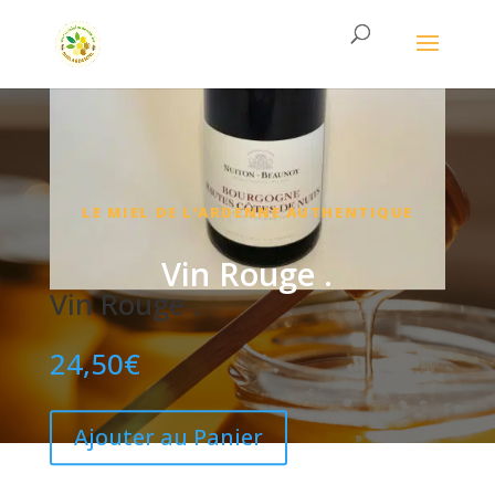
LE MIEL DE L’ARDENNE AUTHENTIQUE
Vin Rouge .
Vin Rouge .
24,50
€
Ajouter au Panier