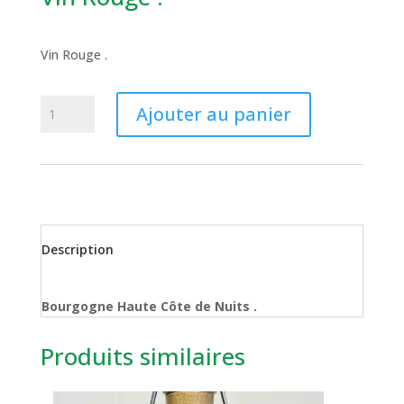
Vin Rouge .
quantité
Ajouter au panier
de
Vin
Rouge
.
Description
Bourgogne Haute Côte de Nuits .
Produits similaires