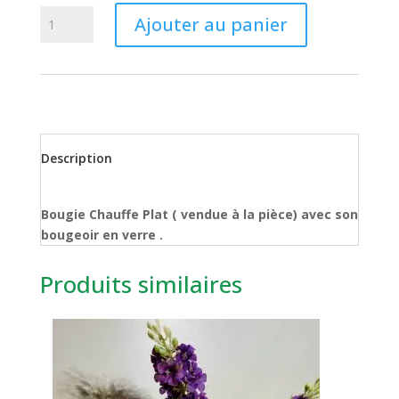
quantité
Ajouter au panier
de
Bougie
Chauffe
Plat
(
vendue
Description
à
la
pièce)
Bougie Chauffe Plat ( vendue à la pièce) avec son
bougeoir en verre .
Produits similaires