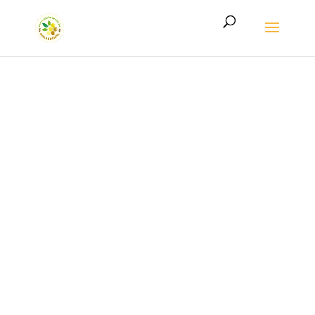
LE MIEL DE L’ARDENNE AUTHENTIQUE
Le miel de l’Ardenne
authentique,
directement