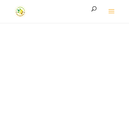
LE MIEL DE L’ARDENNE AUTHENTIQUE
Le miel de
l’Ardenne
authentique,
directement
du rucher à votre