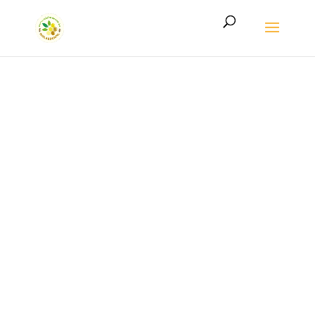
LE MIEL DE L’ARDENNE AUTHENTIQUE
Le miel de
l’Ardenne
authentique,
directement
du rucher à votre