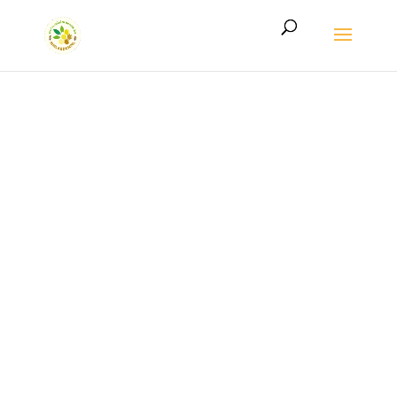
LE MIEL DE L’ARDENNE AUTHENTIQUE
Le miel de
l’Ardenne
authentique,
directement
du rucher à votre