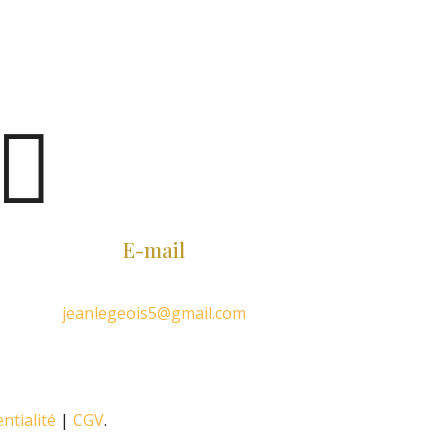

E-mail
jeanlegeois5@gmail.com
ntialité
|
CGV
.