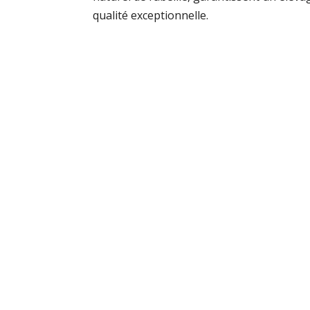
qualité exceptionnelle.
LE MIEL DE L’ARDENNE AUTHENTI
Nos valeurs