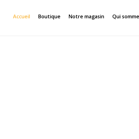
Accueil
Boutique
Notre magasin
Qui somme
QUE
Ardenne
directement
tre table