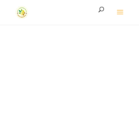
LE MIEL DE L’ARDENNE AUTHENTIQUE
Le miel de l’Ardenne
authentique,
directement