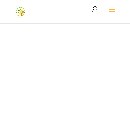
LE MIEL DE L’ARDENNE AUTHENTIQUE
Le miel de
l’Ardenne
authentique,
directement
du rucher à votre